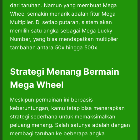
dari taruhan. Namun yang membuat Mega
Wheel semakin menarik adalah fitur Mega
Multiplier. Di setiap putaran, sistem akan
memilih satu angka sebagai Mega Lucky
Number, yang bisa mendapatkan multiplier
tambahan antara 50x hingga 500x.
Strategi Menang Bermain
Mega Wheel
Meskipun permainan ini berbasis
keberuntungan, kamu tetap bisa menerapkan
strategi sederhana untuk memaksimalkan
peluang menang. Salah satunya adalah dengan
membagi taruhan ke beberapa angka