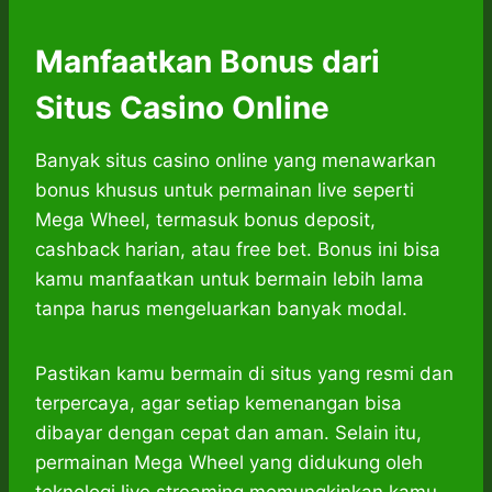
Manfaatkan Bonus dari
Situs Casino Online
Banyak situs casino online yang menawarkan
bonus khusus untuk permainan live seperti
Mega Wheel, termasuk bonus deposit,
cashback harian, atau free bet. Bonus ini bisa
kamu manfaatkan untuk bermain lebih lama
tanpa harus mengeluarkan banyak modal.
Pastikan kamu bermain di situs yang resmi dan
terpercaya, agar setiap kemenangan bisa
dibayar dengan cepat dan aman. Selain itu,
permainan Mega Wheel yang didukung oleh