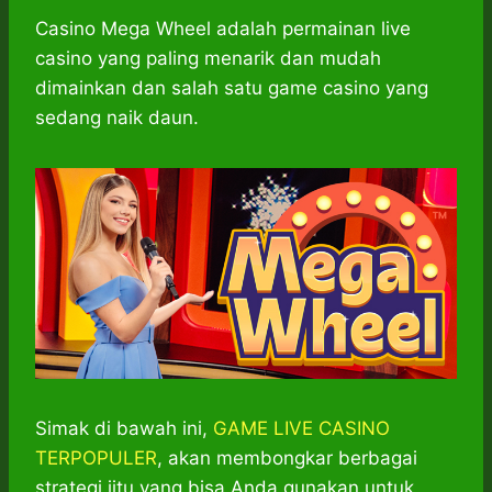
h
a
e
e
k
i
h
a
c
s
l
y
n
a
Casino Mega Wheel adalah permainan live
t
e
s
e
p
e
r
casino yang paling menarik dan mudah
s
b
e
g
e
e
dimainkan dan salah satu game casino yang
A
o
n
r
sedang naik daun.
p
o
g
a
p
k
e
m
r
Simak di bawah ini,
GAME LIVE CASINO
TERPOPULER
, akan membongkar berbagai
strategi jitu yang bisa Anda gunakan untuk