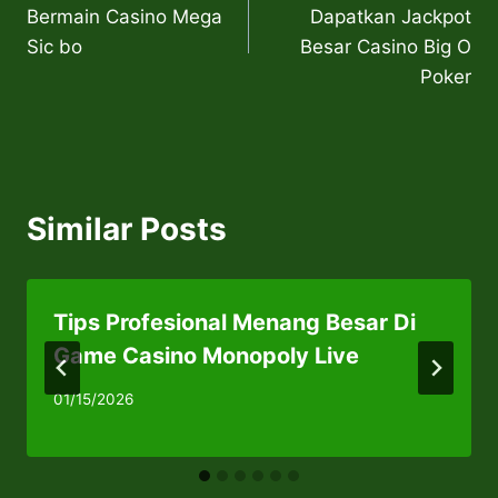
navigation
Bermain Casino Mega
Dapatkan Jackpot
Sic bo
Besar Casino Big O
Poker
Similar Posts
Tips Profesional Menang Besar Di
Game Casino Monopoly Live
01/15/2026