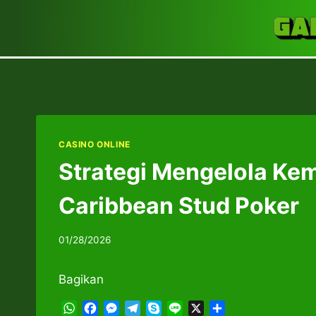
Skip
to
content
CASINO ONLINE
Strategi Mengelola Ke
Caribbean Stud Poker
01/28/2026
Bagikan
W
F
M
T
S
L
X
S