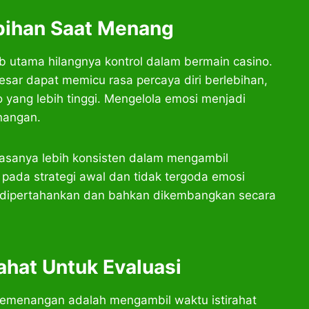
ebihan Saat Menang
 utama hilangnya kontrol dalam bermain casino.
ar dapat memicu rasa percaya diri berlebihan,
yang lebih tinggi. Mengelola emosi menjadi
nangan.
sanya lebih konsisten dalam mengambil
pada strategi awal dan tidak tergoda emosi
t dipertahankan dan bahkan dikembangkan secara
ahat Untuk Evaluasi
 kemenangan adalah mengambil waktu istirahat