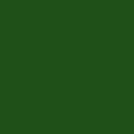
Tips Menghindari Kerugian