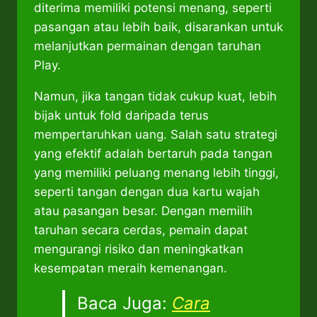
diterima memiliki potensi menang, seperti
pasangan atau lebih baik, disarankan untuk
melanjutkan permainan dengan taruhan
Play.
Namun, jika tangan tidak cukup kuat, lebih
bijak untuk fold daripada terus
mempertaruhkan uang. Salah satu strategi
yang efektif adalah bertaruh pada tangan
yang memiliki peluang menang lebih tinggi,
seperti tangan dengan dua kartu wajah
atau pasangan besar. Dengan memilih
taruhan secara cerdas, pemain dapat
mengurangi risiko dan meningkatkan
kesempatan meraih kemenangan.
Baca Juga:
Cara