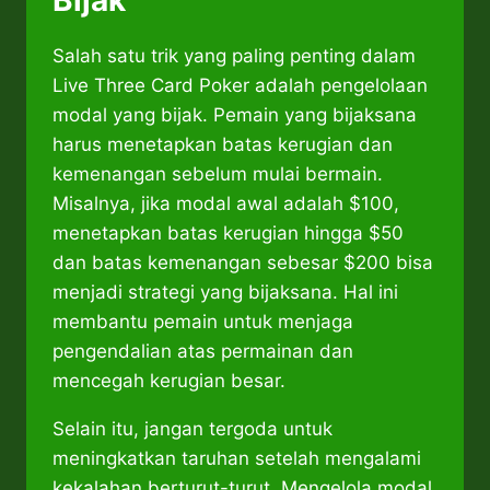
Bijak
Salah satu trik yang paling penting dalam
Live Three Card Poker adalah pengelolaan
modal yang bijak. Pemain yang bijaksana
harus menetapkan batas kerugian dan
kemenangan sebelum mulai bermain.
Misalnya, jika modal awal adalah $100,
menetapkan batas kerugian hingga $50
dan batas kemenangan sebesar $200 bisa
menjadi strategi yang bijaksana. Hal ini
membantu pemain untuk menjaga
pengendalian atas permainan dan
mencegah kerugian besar.
Selain itu, jangan tergoda untuk
meningkatkan taruhan setelah mengalami
kekalahan berturut-turut. Mengelola modal