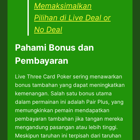
Memaksimalkan
Pilihan di Live Deal or
No Deal
Pahami Bonus dan
Pembayaran
Live Three Card Poker sering menawarkan
bonus tambahan yang dapat meningkatkan
kemenangan. Salah satu bonus utama
dalam permainan ini adalah Pair Plus, yang
memungkinkan pemain mendapatkan
pembayaran tambahan jika tangan mereka
mengandung pasangan atau lebih tinggi.
Meskipun taruhan ini terpisah dari taruhan