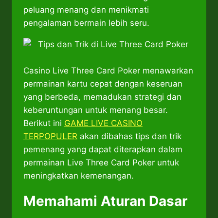
peluang menang dan menikmati
pengalaman bermain lebih seru.
Casino Live Three Card Poker menawarkan
permainan kartu cepat dengan keseruan
yang berbeda, memadukan strategi dan
keberuntungan untuk menang besar.
Berikut ini
GAME LIVE CASINO
TERPOPULER
akan dibahas tips dan trik
pemenang yang dapat diterapkan dalam
permainan Live Three Card Poker untuk
meningkatkan kemenangan.
Memahami Aturan Dasar