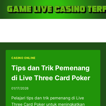
Skip
to
content
Bermain di Live Three
Card Poker
CASINO ONLINE
Tips dan Trik Pemenang
di Live Three Card Poker
01/17/2026
Pelajari tips dan trik pemenang di Live
Three Card Poker untuk meningkatkan