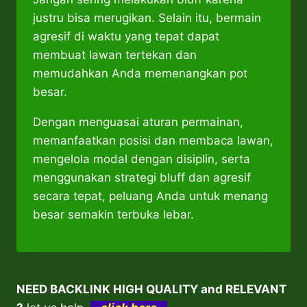
justru bisa merugikan. Selain itu, bermain
agresif di waktu yang tepat dapat
membuat lawan tertekan dan
memudahkan Anda memenangkan pot
besar.
Dengan menguasai aturan permainan,
memanfaatkan posisi dan membaca lawan,
mengelola modal dengan disiplin, serta
menggunakan strategi bluff dan agresif
secara tepat, peluang Anda untuk menang
besar semakin terbuka lebar.
NEED BACKLINK HIGH QUALITY and RELEVANT