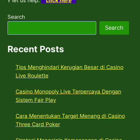
?
let us help.
click here
Search
Search
Recent Posts
Tips Menghindari Kerugian Besar di Casino
Live Roulette
Casino Monopoly Live Terpercaya Dengan
Sistem Fair Play
Cara Menentukan Target Menang di Casino
Three Card Poker