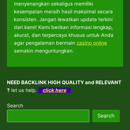
menyenangkan sekaligus memiliki
kesempatan meraih hasil maksimal secara
konsisten. Jangan lewatkan update terkini
dari kami! Kami berikan informasi lengkap,
akurat, dan terpercaya khusus untuk Anda
agar pengalaman bermain
casino online
semakin menguntungkan.
NEED BACKLINK HIGH QUALITY and RELEVANT
?
let us help.
click here
Search
Search