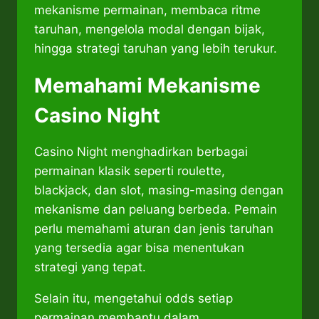
mekanisme permainan, membaca ritme
taruhan, mengelola modal dengan bijak,
hingga strategi taruhan yang lebih terukur.
Memahami Mekanisme
Casino Night
Casino Night menghadirkan berbagai
permainan klasik seperti roulette,
blackjack, dan slot, masing-masing dengan
mekanisme dan peluang berbeda. Pemain
perlu memahami aturan dan jenis taruhan
yang tersedia agar bisa menentukan
strategi yang tepat.
Selain itu, mengetahui odds setiap
permainan membantu dalam