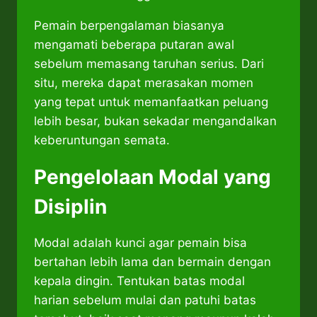
Pemain berpengalaman biasanya
mengamati beberapa putaran awal
sebelum memasang taruhan serius. Dari
situ, mereka dapat merasakan momen
yang tepat untuk memanfaatkan peluang
lebih besar, bukan sekadar mengandalkan
keberuntungan semata.
Pengelolaan Modal yang
Disiplin
Modal adalah kunci agar pemain bisa
bertahan lebih lama dan bermain dengan
kepala dingin. Tentukan batas modal
harian sebelum mulai dan patuhi batas