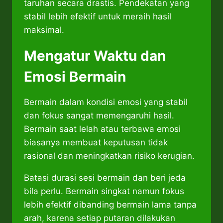
taruhan secara drastis. Pendekatan yang
stabil lebih efektif untuk meraih hasil
maksimal.
Mengatur Waktu dan
Emosi Bermain
Bermain dalam kondisi emosi yang stabil
dan fokus sangat memengaruhi hasil.
Bermain saat lelah atau terbawa emosi
biasanya membuat keputusan tidak
rasional dan meningkatkan risiko kerugian.
Batasi durasi sesi bermain dan beri jeda
bila perlu. Bermain singkat namun fokus
lebih efektif dibanding bermain lama tanpa
arah, karena setiap putaran dilakukan