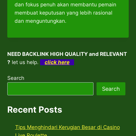
dan fokus penuh akan membantu pemain
membuat keputusan yang lebih rasional
dan menguntungkan.
NEED BACKLINK HIGH QUALITY and RELEVANT
?
let us help.
click here
Search
Search
Recent Posts
Tips Menghindari Kerugian Besar di Casino
Live Roulette