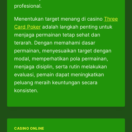
profesional.
Menentukan target menang di casino
Three
Card Poker
adalah langkah penting untuk
menjaga permainan tetap sehat dan
terarah. Dengan memahami dasar
permainan, menyesuaikan target dengan
modal, memperhatikan pola permainan,
menjaga disiplin, serta rutin melakukan
evaluasi, pemain dapat meningkatkan
peluang meraih keuntungan secara
konsisten.
CASINO ONLINE