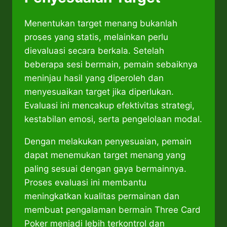
Menentukan target menang bukanlah
proses yang statis, melainkan perlu
dievaluasi secara berkala. Setelah
beberapa sesi bermain, pemain sebaiknya
meninjau hasil yang diperoleh dan
menyesuaikan target jika diperlukan.
Evaluasi ini mencakup efektivitas strategi,
kestabilan emosi, serta pengelolaan modal.
Dengan melakukan penyesuaian, pemain
dapat menemukan target menang yang
paling sesuai dengan gaya bermainnya.
Proses evaluasi ini membantu
meningkatkan kualitas permainan dan
membuat pengalaman bermain Three Card
Poker menjadi lebih terkontrol dan