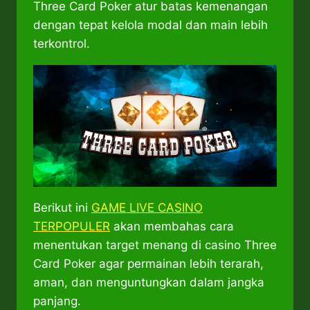
Three Card Poker atur batas kemenangan
dengan tepat kelola modal dan main lebih
terkontrol.
Berikut ini
GAME LIVE CASINO
TERPOPULER
akan membahas cara
menentukan target menang di casino Three
Card Poker agar permainan lebih terarah,
aman, dan menguntungkan dalam jangka
panjang.