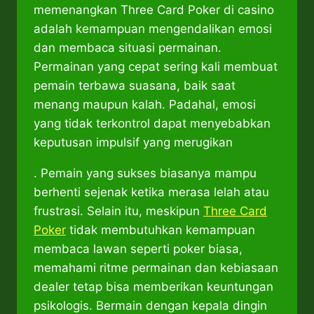
memenangkan Three Card Poker di casino
adalah kemampuan mengendalikan emosi
dan membaca situasi permainan.
Permainan yang cepat sering kali membuat
pemain terbawa suasana, baik saat
menang maupun kalah. Padahal, emosi
yang tidak terkontrol dapat menyebabkan
keputusan impulsif yang merugikan
. Pemain yang sukses biasanya mampu
berhenti sejenak ketika merasa lelah atau
frustrasi. Selain itu, meskipun
Three Card
Poker
tidak membutuhkan kemampuan
membaca lawan seperti poker biasa,
memahami ritme permainan dan kebiasaan
dealer tetap bisa memberikan keuntungan
psikologis. Bermain dengan kepala dingin