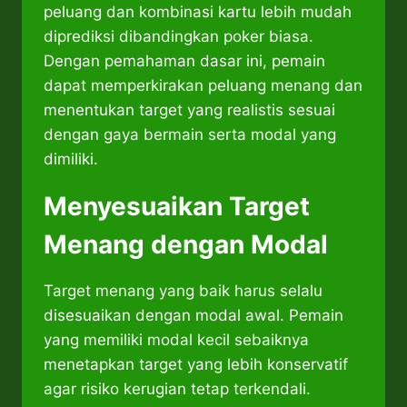
peluang dan kombinasi kartu lebih mudah
diprediksi dibandingkan poker biasa.
Dengan pemahaman dasar ini, pemain
dapat memperkirakan peluang menang dan
menentukan target yang realistis sesuai
dengan gaya bermain serta modal yang
dimiliki.
Menyesuaikan Target
Menang dengan Modal
Target menang yang baik harus selalu
disesuaikan dengan modal awal. Pemain
yang memiliki modal kecil sebaiknya
menetapkan target yang lebih konservatif
agar risiko kerugian tetap terkendali.