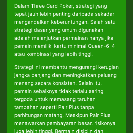
Dalam Three Card Poker, strategi yang
tepat jauh lebih penting daripada sekadar
mengandalkan keberuntungan. Salah satu
strategi dasar yang umum digunakan
adalah melanjutkan permainan hanya jika
pemain memiliki kartu minimal Queen-6-4
atau kombinasi yang lebih tinggi.
Strategi ini membantu mengurangi kerugian
jangka panjang dan meningkatkan peluang
menang secara konsisten. Selain itu,
pemain sebaiknya tidak terlalu sering
tergoda untuk memasang taruhan
tambahan seperti Pair Plus tanpa
perhitungan matang. Meskipun Pair Plus
menawarkan pembayaran besar, risikonya
juga lebih tinggi. Bermain disiplin dan