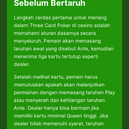
Sebelum Bertaruh
Langkah cerdas pertama untuk menang
dalam Three Card Poker di casino adalah
memahami aturan dasarnya secara
menyeluruh. Pemain akan memasang
taruhan awal yang disebut Ante, kemudian
menerima tiga kartu tertutup seperti
dealer.
Setelah melihat kartu, pemain harus
memutuskan apakah akan melanjutkan
permainan dengan memasang taruhan Play
atau menyerah dan kehilangan taruhan
Ante. Dealer hanya bisa bermain jika
memiliki kartu minimal Queen tinggi. Jika
dealer tidak memenuhi syarat, taruhan