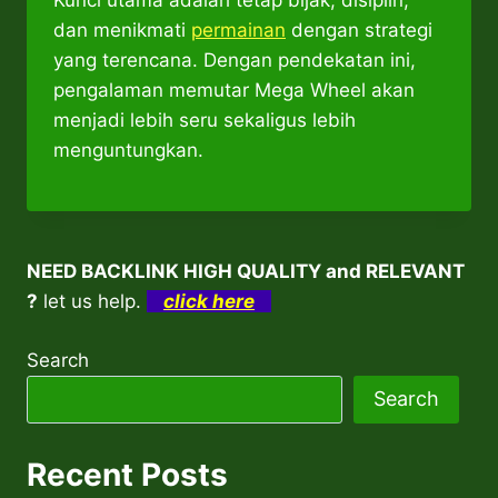
Kunci utama adalah tetap bijak, disiplin,
dan menikmati
permainan
dengan strategi
yang terencana. Dengan pendekatan ini,
pengalaman memutar Mega Wheel akan
menjadi lebih seru sekaligus lebih
menguntungkan.
NEED BACKLINK HIGH QUALITY and RELEVANT
?
let us help.
click here
Search
Search
Recent Posts