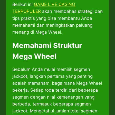
Berikut ini
GAME LIVE CASINO
TERPOPULER
akan membahas strategi dan
tips praktis yang bisa membantu Anda
memahami dan meningkatkan peluang
menang di Mega Wheel.
Memahami Struktur
Mega Wheel
Sebelum Anda mulai memilih segmen
jackpot, langkah pertama yang penting
adalah memahami bagaimana Mega Wheel
bekerja. Setiap roda terdiri dari beberapa
segmen dengan nilai kemenangan yang
berbeda, termasuk beberapa segmen
jackpot. Mengetahui jumlah total segmen