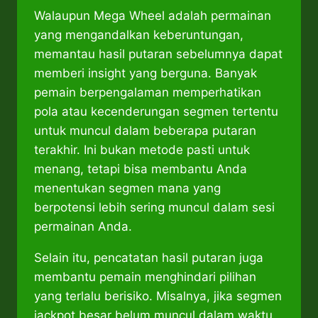
Walaupun Mega Wheel adalah permainan
yang mengandalkan keberuntungan,
memantau hasil putaran sebelumnya dapat
memberi insight yang berguna. Banyak
pemain berpengalaman memperhatikan
pola atau kecenderungan segmen tertentu
untuk muncul dalam beberapa putaran
terakhir. Ini bukan metode pasti untuk
menang, tetapi bisa membantu Anda
menentukan segmen mana yang
berpotensi lebih sering muncul dalam sesi
permainan Anda.
Selain itu, pencatatan hasil putaran juga
membantu pemain menghindari pilihan
yang terlalu berisiko. Misalnya, jika segmen
jackpot besar belum muncul dalam waktu