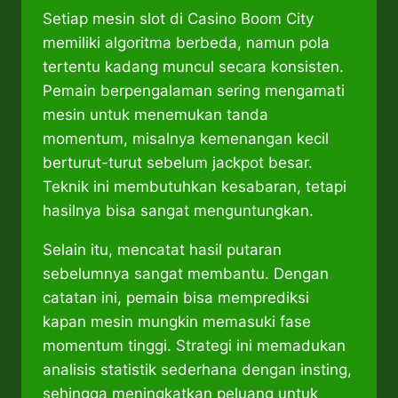
Setiap mesin slot di Casino Boom City
memiliki algoritma berbeda, namun pola
tertentu kadang muncul secara konsisten.
Pemain berpengalaman sering mengamati
mesin untuk menemukan tanda
momentum, misalnya kemenangan kecil
berturut-turut sebelum jackpot besar.
Teknik ini membutuhkan kesabaran, tetapi
hasilnya bisa sangat menguntungkan.
Selain itu, mencatat hasil putaran
sebelumnya sangat membantu. Dengan
catatan ini, pemain bisa memprediksi
kapan mesin mungkin memasuki fase
momentum tinggi. Strategi ini memadukan
analisis statistik sederhana dengan insting,
sehingga meningkatkan peluang untuk