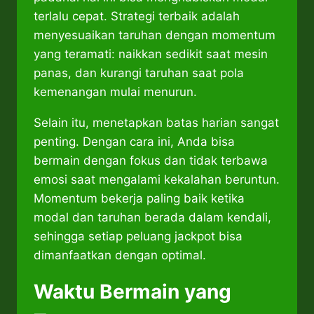
terlalu cepat. Strategi terbaik adalah
menyesuaikan taruhan dengan momentum
yang teramati: naikkan sedikit saat mesin
panas, dan kurangi taruhan saat pola
kemenangan mulai menurun.
Selain itu, menetapkan batas harian sangat
penting. Dengan cara ini, Anda bisa
bermain dengan fokus dan tidak terbawa
emosi saat mengalami kekalahan beruntun.
Momentum bekerja paling baik ketika
modal dan taruhan berada dalam kendali,
sehingga setiap peluang jackpot bisa
dimanfaatkan dengan optimal.
Waktu Bermain yang