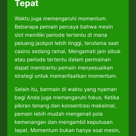
Tepat
Waktu juga memengaruhi momentum.
Beberapa pemain percaya bahwa mesin
slot memiliki periode tertentu di mana
peluang jackpot lebih tinggi, terutama saat
casino sedang ramai. Mengamati jam sibuk
atau periode tertentu dalam permainan
dapat membantu pemain menyesuaikan
strategi untuk memanfaatkan momentum.
Selain itu, bermain di waktu yang nyaman
bagi Anda juga memengaruhi fokus. Ketika
pikiran tenang dan konsentrasi maksimal,
pemain lebih mudah mengenali pola
kemenangan dan mengambil keputusan
tepat. Momentum bukan hanya soal mesin,