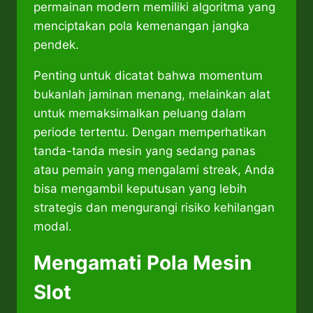
permainan modern memiliki algoritma yang
menciptakan pola kemenangan jangka
pendek.
Penting untuk dicatat bahwa momentum
bukanlah jaminan menang, melainkan alat
untuk memaksimalkan peluang dalam
periode tertentu. Dengan memperhatikan
tanda-tanda mesin yang sedang panas
atau pemain yang mengalami streak, Anda
bisa mengambil keputusan yang lebih
strategis dan mengurangi risiko kehilangan
modal.
Mengamati Pola Mesin
Slot